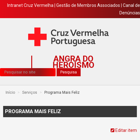
Intranet Cruz Vermelha
|
Gestão de Membros Associados
|
Canal de
Denúncias
ANGRA DO
HEROÍSMO
Pesquisa...
Pesquisa
Início
>
Serviços
>
Programa Mais Feliz
PROGRAMA MAIS FELIZ
Editar item