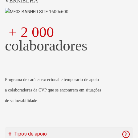
VERMELHA
Apoios
2020 - 2021
+ 2 000
Alberto Oculista
|
Beiersdorf
|
ERA Imobiliária
colaboradores
|
H&M
|
Inditex
|
Nestlé
|
Odisseias
|
Procter &
Gamble
| Reckitt Benckiser | Torrestir |
Wizink Bank
Até 2020
Programa de caráter excecional e temporário de apoio
Activo Bank | Beiersdorf |Canon | ERA Imobiliária |
a colaboradores da CVP que se encontrem em situações
Grupo Holon |InditexLand Rover| Leo Burnett| Liberty
Seguros |Mo (Modalfa) |Montepio | Multiópticas |
de vulnerabilidade.
Nestlé | Worten
Tipos de apoio