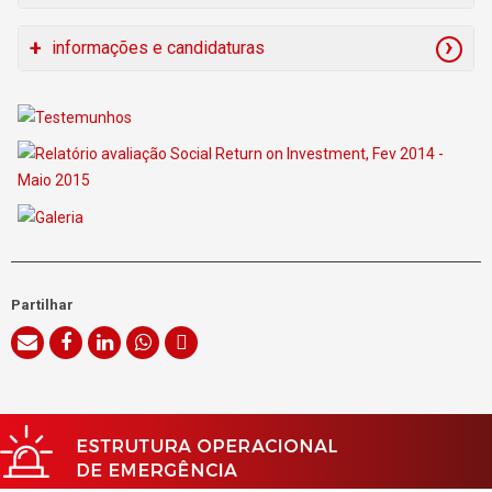
Na medida das necessidades específicas e da
informações e candidaturas
disponibilidade financeira e recursos do programa,
poderá ser possível prestar apoio jurídico,
Para mais informações e candidaturas, contactar para
aconselhamento financeiro, auxilio em questões de
o endereço
programamaisfeliz@cruzvermelha.org.pt
saúde, atribuição de bens e serviços de primeira
necessidade, apoio psicológico, entre outros.
Para saber em pormenor que tipo de apoios são possíveis,
descarregue a nossa apresentação
aqui
.
Partilhar