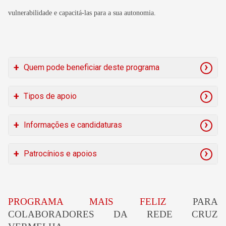
vulnerabilidade e capacitá-las para a sua autonomia.
Quem pode beneficiar deste programa
Tipos de apoio
Informações e candidaturas
Na medida das necessidades específicas,
disponibilidade financeira e recursos do Programa:
Para mais informações e candidaturas, contactar para
Patrocínios e apoios
o endereço
programamaisfeliz@cruzvermelha.org.pt
Para apoiar esta causa,
contacte:
marketing@cruzvermelha.org.pt
PROGRAMA MAIS FELIZ
PARA
COLABORADORES DA REDE CRUZ