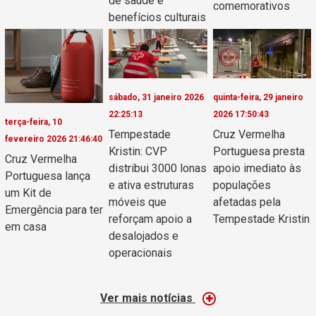
de saúde e
comemorativos
benefícios culturais
sábado, 31 janeiro 2026
quinta-feira, 29 janeiro
22:25:13
2026 17:50:43
terça-feira, 10
Tempestade
Cruz Vermelha
fevereiro 2026 21:46:40
Kristin: CVP
Portuguesa presta
Cruz Vermelha
distribui 3000 lonas
apoio imediato às
Portuguesa lança
e ativa estruturas
populações
um Kit de
móveis que
afetadas pela
Emergência para ter
reforçam apoio a
Tempestade Kristin
em casa
desalojados e
operacionais
Ver mais notícias