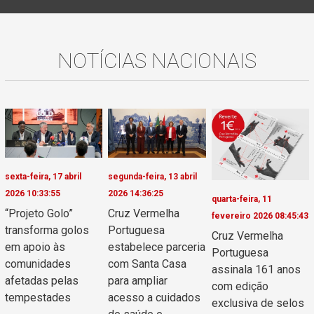
NOTÍCIAS NACIONAIS
sexta-feira, 17 abril
segunda-feira, 13 abril
2026 10:33:55
2026 14:36:25
quarta-feira, 11
“Projeto Golo”
Cruz Vermelha
fevereiro 2026 08:45:43
transforma golos
Portuguesa
Cruz Vermelha
em apoio às
estabelece parceria
Portuguesa
comunidades
com Santa Casa
assinala 161 anos
afetadas pelas
para ampliar
com edição
tempestades
acesso a cuidados
exclusiva de selos