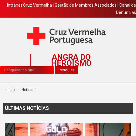
Intranet Cruz Vermelha
|
Gestão de Membros Associados
|
Canal de
Denúncias
ANGRA DO
HEROÍSMO
Pesquisa...
Pesquisa
Início
>
Notícias
ÚLTIMAS NOTÍCIAS