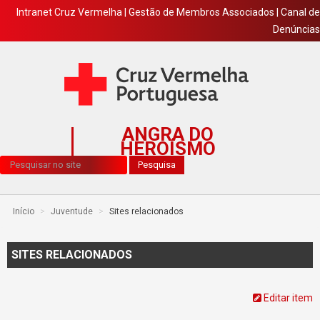
Intranet Cruz Vermelha
|
Gestão de Membros Associados
|
Canal de
Denúncias
ANGRA DO
HEROÍSMO
Pesquisa...
Pesquisa
Início
>
Juventude
>
Sites relacionados
SITES RELACIONADOS
Editar item