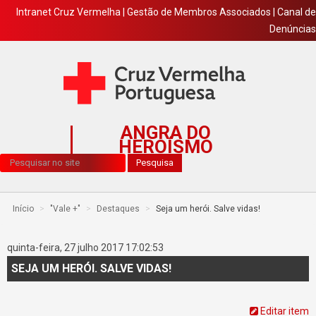
Intranet Cruz Vermelha
|
Gestão de Membros Associados
|
Canal de
Denúncias
ANGRA DO
HEROÍSMO
Pesquisa...
Pesquisa
Início
>
"Vale +"
>
Destaques
>
Seja um herói. Salve vidas!
quinta-feira, 27 julho 2017 17:02:53
SEJA UM HERÓI. SALVE VIDAS!
Editar item