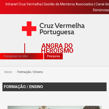
Intranet Cruz Vermelha
|
Gestão de Membros Associados
|
Canal de
Denúncias
ANGRA DO
HEROÍSMO
Pesquisa...
Pesquisa
Início
>
Formação / Ensino
FORMAÇÃO / ENSINO